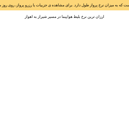
است که به میزان نرخ پرواز طول دارد. برای مشاهده ی جزییات یا رزرو پرواز، روی رو
ارزان ترین نرخ بلیط هواپیما در مسیر شيراز به اهواز