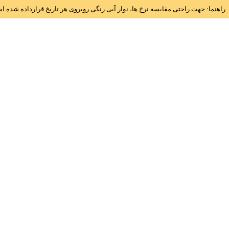
راهنما: جهت راحتی مقایسه نرخ ها، نوار آبی رنگی روبروی هر تاریخ قرارداده شده 